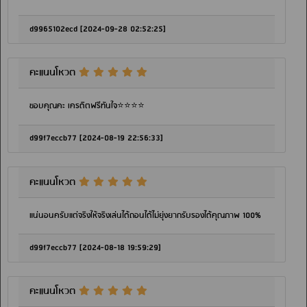
d9965102ecd [2024-09-28 02:52:25]
คะแนนโหวต
ขอบคุณคะ เครดิตฟรีทันใจ⭐️⭐️⭐️⭐️
d99f7eccb77 [2024-08-19 22:56:33]
คะแนนโหวต
แน่นอนครับแต่จริงให้จริงเล่นได้ถอนได้ไม่ยุ่งยากรับรองได้คุณภาพ 100%
d99f7eccb77 [2024-08-18 19:59:29]
คะแนนโหวต