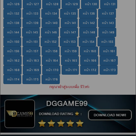
หน้า 126
หน้า 127
หน้า 128
หน้า 129
หน้า 130
หน้า 131
หน้า 132
หน้า 133
หน้า 134
หน้า 135
หน้า 136
หน้า 137
หน้า 138
หน้า 139
หน้า 140
หน้า 141
หน้า 142
หน้า 143
หน้า 144
หน้า 145
หน้า 146
หน้า 147
หน้า 148
หน้า 149
หน้า 150
หน้า 151
หน้า 152
หน้า 153
หน้า 154
หน้า 155
หน้า 156
หน้า 157
หน้า 158
หน้า 159
หน้า 160
หน้า 161
หน้า 162
หน้า 163
หน้า 164
หน้า 165
หน้า 166
หน้า 167
หน้า 168
หน้า 169
หน้า 170
หน้า 171
หน้า 172
หน้า 173
หน้า 174
หน้า 175
หน้า 176
กรุณาเข้าสู่ระบบเพื่อ รีวิวค่ะ