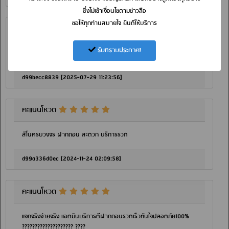
ซึ่งไม่เข้าเงื่อนไขตามข่าวลือ
ขอให้ทุกท่านสบายใจ ยินดีให้บริการ
คะแนนโหวต
รับทราบประกาศ!
แน่นอนครับแต่จริงให้จริงเล่นได้ถอนได้ไม่ยุ่งยากรับรองได้คุณภาพ 100%
d99becc8839 [2025-07-29 11:23:56]
คะแนนโหวต
สิโนครบวงจร ฝากถอน สะดวก บริการรวด
d99a336d0ec [2024-11-24 02:09:58]
คะแนนโหวต
แจกจริงจ่ายจริง แอดมินบริการดีฝากถอนรวดเร็วทันใจปลอดภัย100%
???????????????????? ????