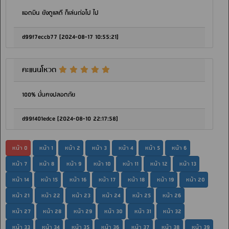
แอดมิน ยังดูแลดี ก็เล่นต่อไป ไป
d99f7eccb77 [2024-08-17 10:55:21]
คะแนนโหวต
100% มั่นคงปลอดภัย
d99f401edce [2024-08-10 22:17:58]
หน้า 0
หน้า 1
หน้า 2
หน้า 3
หน้า 4
หน้า 5
หน้า 6
หน้า 7
หน้า 8
หน้า 9
หน้า 10
หน้า 11
หน้า 12
หน้า 13
หน้า 14
หน้า 15
หน้า 16
หน้า 17
หน้า 18
หน้า 19
หน้า 20
หน้า 21
หน้า 22
หน้า 23
หน้า 24
หน้า 25
หน้า 26
หน้า 27
หน้า 28
หน้า 29
หน้า 30
หน้า 31
หน้า 32
หน้า 33
หน้า 34
หน้า 35
หน้า 36
หน้า 37
หน้า 38
หน้า 39