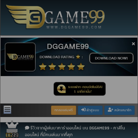
×
ทดลองเล่นฟรี
เข้าสู่ระบบ
สมัครสมาชิก
รีวิวจากผู้เล่นบาคาร่าออนไลน์ บน DGGAME99 - คาสิโน
ออนไลน์ ที่มีคนเล่นมากที่สุด