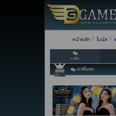
หน้าหลัก
โบนัส
เ
คาสิโน
คาสิโนสด