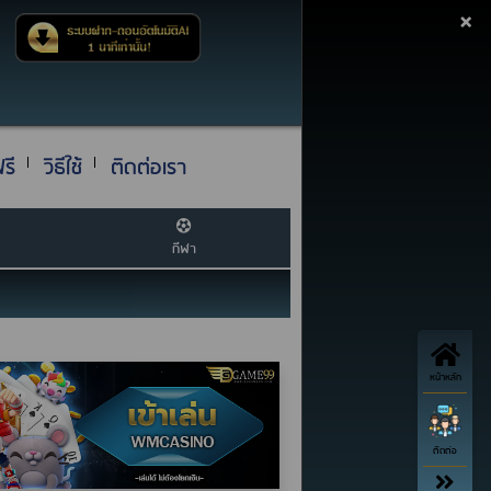
×
รี
วิธีใช้
ติดต่อเรา
กีฬา
หน้าหลัก
ติดต่อ