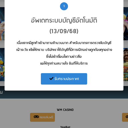
1
อัพเดทระบบบัญชีอัตโนมัติ
(13/09/68)
เนื่องจากมีลูกค้าเข้ามาถามจำนวนมาก สำหรับมาตรการตรวจจับบัญชี
เฝ้าระวัง แจ้งให้ทราบ บริษัทเราใช้บัญชีที่มีการเปิดอย่างถูกต้องทุกอย่าง
ซึ่งไม่เข้าเงื่อนไขตามข่าวลือ
ขอให้ทุกท่านสบายใจ ยินดีให้บริการ
รับทราบประกาศ!
่น
WM CASINO
ลองเล่นฟรี
YeeBet