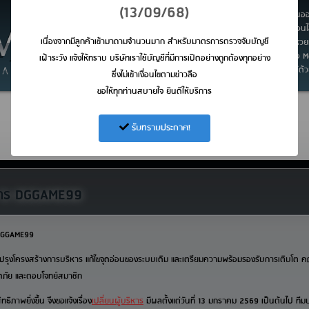
DGGame99
(13/09/68)
DGGame99 ทางเราบริการลูกค้า คาสิโนออน
บริการ 10 คู่สาย รองรับคาสิโน กีฬาออนไล
เนื่องจากมีลูกค้าเข้ามาถามจำนวนมาก สำหรับมาตรการตรวจจับบัญชี
ใต้ดิน หวยชุด หวยลาว หวยเวียดนาม หวย
สะดวกที่สุดไปไหนเล่นได้ทุกที่ ผ่านมือถือ 
เฝ้าระวัง แจ้งให้ทราบ บริษัทเราใช้บัญชีที่มีการเปิดอย่างถูกต้องทุกอย่าง
ทุกรุ่นที่รองรับ interrnet การันตรีเงินได้ด้
ซึ่งไม่เข้าเงื่อนไขตามข่าวลือ
ขอให้ทุกท่านสบายใจ ยินดีให้บริการ
Copyright © 20
รับทราบประกาศ!
หาร DGGAME99
DGGAME99
ปรับปรุงโครงสร้างการบริหาร แก้ไขจุดอ่อนของระบบเดิม และเตรียมความพร้อมรองรับการเติบโต ค
อดภัย และตอบโจทย์สมาชิก
ภาพยิ่งขึ้น จึงขอแจ้งเรื่อง
เปลี่ยนผู้บริหาร
มีผลตั้งแต่วันที่ 13 มกราคม 2569 เป็นต้นไป ทีมบ