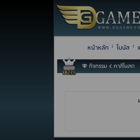
หน้าหลัก
โบนัส
เ
กิจกรรม
คาสิโนสด